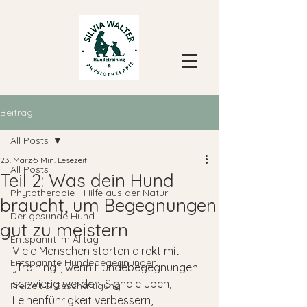
Beitrag
All Posts
23. März
5 Min. Lesezeit
All Posts
Teil 2: Was dein Hund
Phytotherapie - Hilfe aus der Natur
braucht, um Begegnungen
Der gesunde Hund
gut zu meistern
Entspannt im Alltag
Viele Menschen starten direkt mit 
Entspannte Hundebegegnungen
„Training“, wenn Hundebegegnungen 
schwierig werden: Signale üben, 
Freizeit & Beschäftigung
Leinenführigkeit verbessern, 