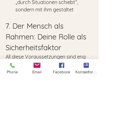
„durch Situationen schiebt“, 
sondern mit ihm gestaltet
7. Der Mensch als 
Rahmen: Deine Rolle als 
Sicherheitsfaktor
All diese Voraussetzungen sind eng 
mit dir verbunden. Du bist der 
Rahmen, in dem dein Hund sich 
Phone
Email
Facebook
Kontaktformular
bewegt.
Dein Hund braucht dich als:
Orientierung
: Du triffst 
Entscheidungen.
Filter
: Du machst nicht alles zum 
Thema.
Schutz
: Du sorgst für Abstand, 
wenn es nötig ist.