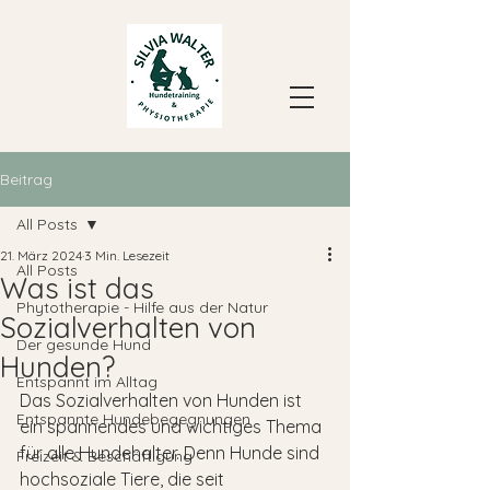
Beitrag
All Posts
21. März 2024
3 Min. Lesezeit
All Posts
Was ist das
Phytotherapie - Hilfe aus der Natur
Sozialverhalten von
Der gesunde Hund
Hunden?
Entspannt im Alltag
Das Sozialverhalten von Hunden ist 
Entspannte Hundebegegnungen
ein spannendes und wichtiges Thema 
für alle Hundehalter. Denn Hunde sind 
Freizeit & Beschäftigung
hochsoziale Tiere, die seit 