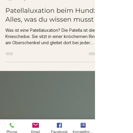
-
8. Apr.
2 Min. Lesezeit
Patellaluxation beim Hund:
Alles, was du wissen musst
Was ist eine Patellaluxation? Die Patella ist die
Kniescheibe. Sie sitzt in einer knöchernen Rinne
am Oberschenkel und gleitet dort bei jeder
Bewegung auf und ab. Bei einer Patellaluxation
springt die Kniescheibe aus dieser Rinne heraus
– meist nach innen (medial), seltener nach
außen (lateral). Das führt zu: Schmerzen
Instabilität Fehlbelastungen Muskelabbau
verändertem Bewegungsverhalten Viele Hunde
zeigen das typische „Hüpfen“: kurz auf drei
Beinen laufen, dann wieder nor
Phone
Email
Facebook
Kontaktformular