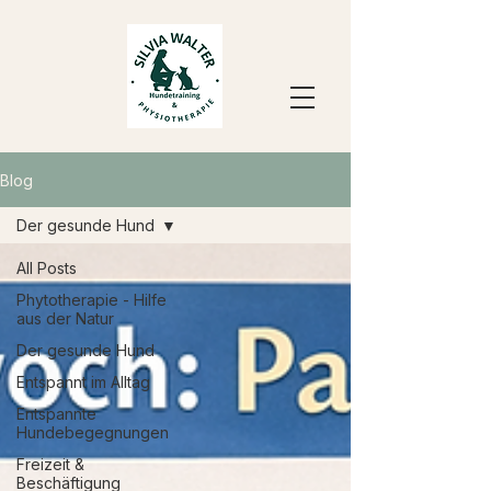
Blog
Der gesunde Hund
All Posts
Phytotherapie - Hilfe
aus der Natur
Der gesunde Hund
Entspannt im Alltag
Entspannte
Hundebegegnungen
Freizeit &
Beschäftigung